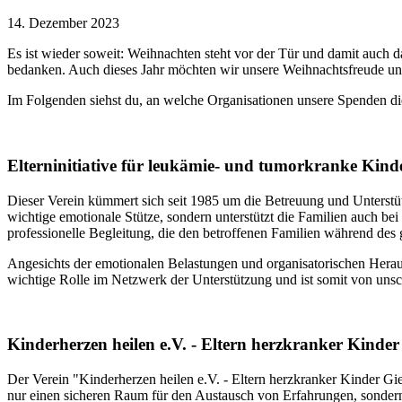
14. Dezember 2023
Es ist wieder soweit: Weihnachten steht vor der Tür und damit auch d
bedanken. Auch dieses Jahr möchten wir unsere Weihnachtsfreude und
Im Folgenden siehst du, an welche Organisationen unsere Spenden d
Elterninitiative für leukämie- und tumorkranke Kind
Dieser Verein kümmert sich seit 1985 um die Betreuung und Unterstütz
wichtige emotionale Stütze, sondern unterstützt die Familien auch b
professionelle Begleitung, die den betroffenen Familien während des
Angesichts der emotionalen Belastungen und organisatorischen Herausf
wichtige Rolle im Netzwerk der Unterstützung und ist somit von unsc
Kinderherzen heilen e.V. - Eltern herzkranker Kinde
Der Verein "Kinderherzen heilen e.V. - Eltern herzkranker Kinder Gi
nur einen sicheren Raum für den Austausch von Erfahrungen, sondern e