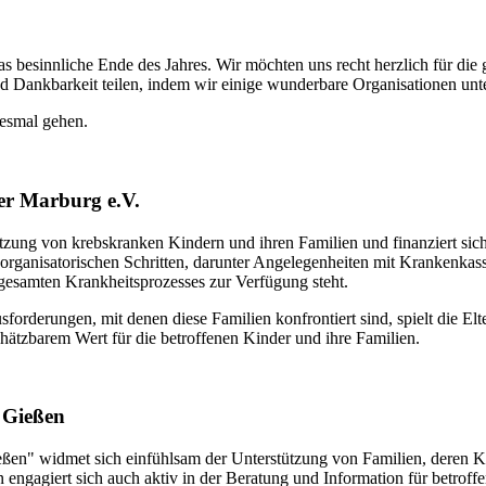
as besinnliche Ende des Jahres. Wir möchten uns recht herzlich für di
 Dankbarkeit teilen, indem wir einige wunderbare Organisationen unte
iesmal gehen.
er Marburg e.V.
ung von krebskranken Kindern und ihren Familien und finanziert sich a
ei organisatorischen Schritten, darunter Angelegenheiten mit Krankenk
 gesamten Krankheitsprozesses zur Verfügung steht.
orderungen, mit denen diese Familien konfrontiert sind, spielt die Elt
hätzbarem Wert für die betroffenen Kinder und ihre Familien.
r Gießen
eßen" widmet sich einfühlsam der Unterstützung von Familien, deren K
ngagiert sich auch aktiv in der Beratung und Information für betroffe